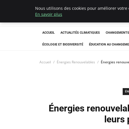
Nous utilisons des cookies pour améliorer votre 
Climatedebtagen
En savoir plus
ACCUEIL
ACTUALITÉS CLIMATIQUES
CHANGEMENTS 
ÉCOLOGIE ET BIODIVERSITÉ
ÉDUCATION AU CHANGEME
Accueil
Énergies Renouvelables
Énergies renouvel
ÉN
Énergies renouvelab
leurs