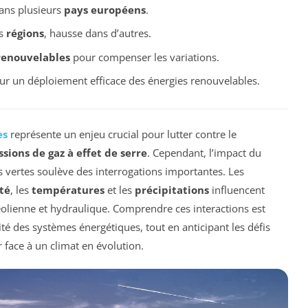
ans plusieurs
pays européens
.
es
régions
, hausse dans d’autres.
renouvelables
pour compenser les variations.
ur un déploiement efficace des énergies renouvelables.
es
représente un enjeu crucial pour lutter contre le
sions de gaz à effet de serre
. Cependant, l’impact du
s vertes soulève des interrogations importantes. Les
té
, les
températures
et les
précipitations
influencent
éolienne et hydraulique. Comprendre ces interactions est
acité des systèmes énergétiques, tout en anticipant les défis
 face à un climat en évolution.