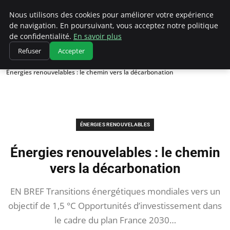
Climatedebtagents
Nous utilisons des cookies pour améliorer votre expérience
de navigation. En poursuivant, vous acceptez notre politique
de confidentialité.
En savoir plus
Refuser
Accepter
Accueil
Énergies Renouvelables
Énergies renouvelables : le chemin vers la décarbonation
ÉNERGIES RENOUVELABLES
Énergies renouvelables : le chemin
vers la décarbonation
EN BREF Transitions énergétiques mondiales vers un
objectif de 1,5 °C Opportunités d’investissement dans
le cadre du plan France 2030…