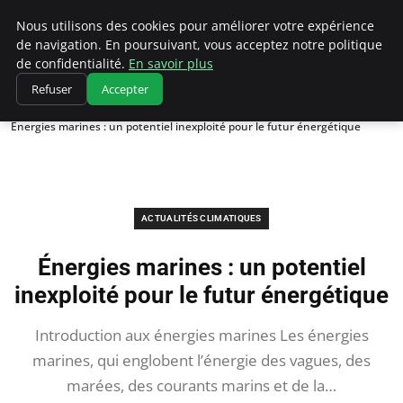
Climatedebtagents
Nous utilisons des cookies pour améliorer votre expérience
de navigation. En poursuivant, vous acceptez notre politique
de confidentialité.
En savoir plus
Refuser
Accepter
Accueil
Actualités Climatiques
Énergies marines : un potentiel inexploité pour le futur énergétique
ACTUALITÉS CLIMATIQUES
Énergies marines : un potentiel
inexploité pour le futur énergétique
Introduction aux énergies marines Les énergies
marines, qui englobent l’énergie des vagues, des
marées, des courants marins et de la…