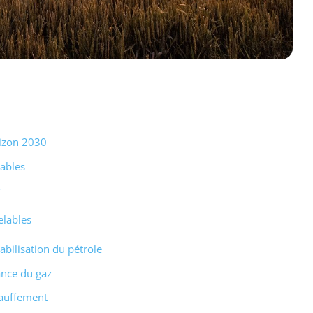
rizon 2030
ables
r
lables
abilisation du pétrole
ance du gaz
hauffement