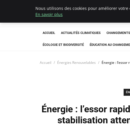
Nous utilisons des cookies pour améliorer votre 
Climatedebtagen
En savoir plus
ACCUEIL
ACTUALITÉS CLIMATIQUES
CHANGEMENTS 
ÉCOLOGIE ET BIODIVERSITÉ
ÉDUCATION AU CHANGEME
Accueil
Énergies Renouvelables
Énergie : l’essor
ÉN
Énergie : l’essor rapi
stabilisation atte