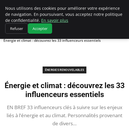
Climatedebtagents
Nous utilisons des cookies pour améliorer votre expérience
de navigation. En poursuivant, vous acceptez notre politique
de confidentialité.
En savoir plus
Refuser
Accepter
Accueil
Énergies Renouvelables
Énergie et climat : découvrez les 33 influenceurs essentiels
ÉNERGIES RENOUVELABLES
Énergie et climat : découvrez les 33
influenceurs essentiels
EN BREF 33 influenceurs clés à suivre sur les enjeux
liés à l’énergie et au climat. Personnalités provenant
de divers…