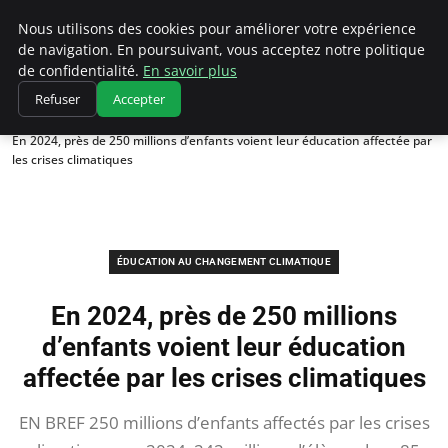
Climatedebtagents
Nous utilisons des cookies pour améliorer votre expérience
de navigation. En poursuivant, vous acceptez notre politique
de confidentialité.
En savoir plus
Refuser
Accepter
Accueil
Éducation au changement climatique
En 2024, près de 250 millions d’enfants voient leur éducation affectée par
les crises climatiques
ÉDUCATION AU CHANGEMENT CLIMATIQUE
En 2024, près de 250 millions
d’enfants voient leur éducation
affectée par les crises climatiques
EN BREF 250 millions d’enfants affectés par les crises