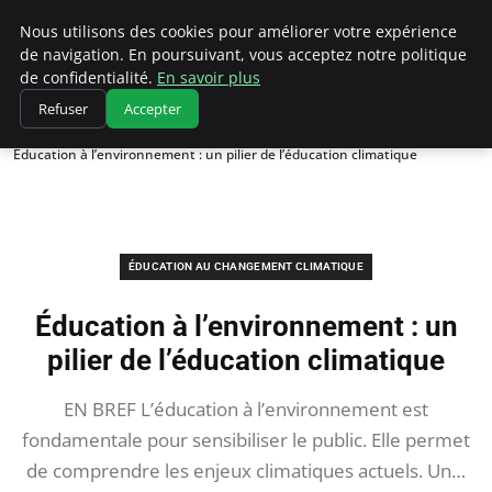
Climatedebtagents
Nous utilisons des cookies pour améliorer votre expérience
de navigation. En poursuivant, vous acceptez notre politique
de confidentialité.
En savoir plus
Refuser
Accepter
Accueil
Éducation au changement climatique
Éducation à l’environnement : un pilier de l’éducation climatique
ÉDUCATION AU CHANGEMENT CLIMATIQUE
Éducation à l’environnement : un
pilier de l’éducation climatique
EN BREF L’éducation à l’environnement est
fondamentale pour sensibiliser le public. Elle permet
de comprendre les enjeux climatiques actuels. Un…