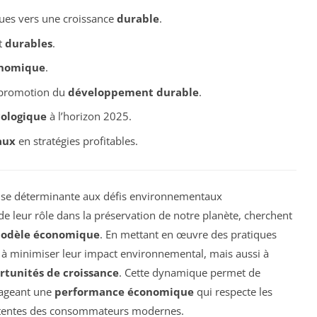
es vers une croissance
durable
.
t
durables
.
onomique
.
promotion du
développement durable
.
cologique
à l’horizon 2025.
aux
en stratégies profitables.
e déterminante aux défis environnementaux
e leur rôle dans la préservation de notre planète, cherchent
odèle économique
. En mettant en œuvre des pratiques
 à minimiser leur impact environnemental, mais aussi à
rtunités de croissance
. Cette dynamique permet de
rageant une
performance économique
qui respecte les
attentes des consommateurs modernes.