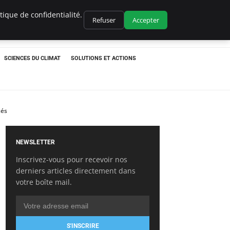
ique de confidentialité.
Refuser
Accepter
SCIENCES DU CLIMAT
SOLUTIONS ET ACTIONS
tés
NEWSLETTER
Inscrivez-vous pour recevoir nos
derniers articles directement dans
votre boîte mail.
S'INSCRIRE