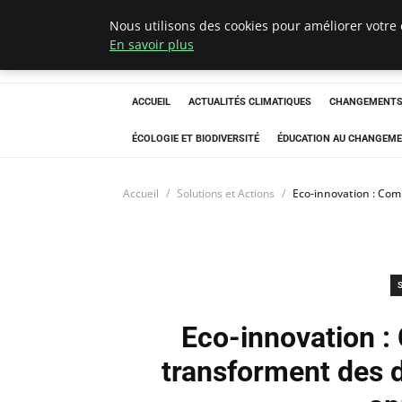
Nous utilisons des cookies pour améliorer votre 
Climatedebtagen
En savoir plus
ACCUEIL
ACTUALITÉS CLIMATIQUES
CHANGEMENTS 
ÉCOLOGIE ET BIODIVERSITÉ
ÉDUCATION AU CHANGEME
Accueil
Solutions et Actions
Eco-innovation : Com
Eco-innovation :
transforment des 