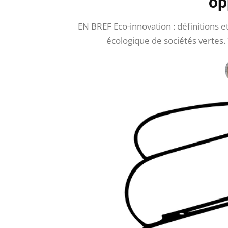
op
EN BREF Eco-innovation : définitions e
écologique de sociétés verte