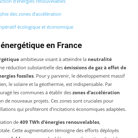
uction d’énergies renouvelables
aphie des zones d’accélération
impératif écologique et économique
n énergétique en France
rgétique
ambitieuse visant à atteindre la
neutralité
ne réduction substantielle des
émissions de gaz à effet de
nergies fossiles
. Pour y parvenir, le développement massif
olien, le solaire et la géothermie, est indispensable. Par
ouragé les communes à établir des
zones d’accélération
tion de nouveaux projets. Ces zones sont cruciales pour
allations qui profiteront d’incitations économiques adaptées.
mation de
409 TWh d’énergies renouvelables
,
tale. Cette augmentation témoigne des efforts déployés