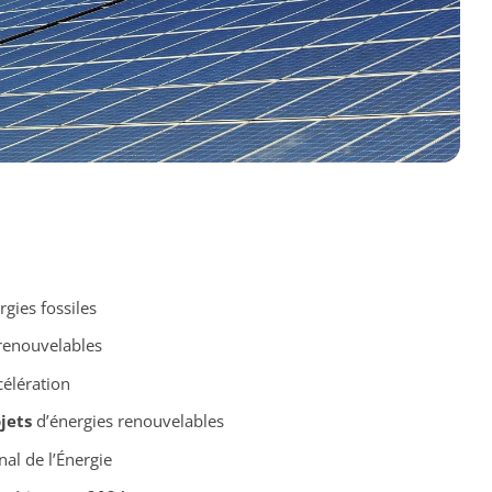
gies fossiles
renouvelables
célération
jets
d’énergies renouvelables
al de l’Énergie