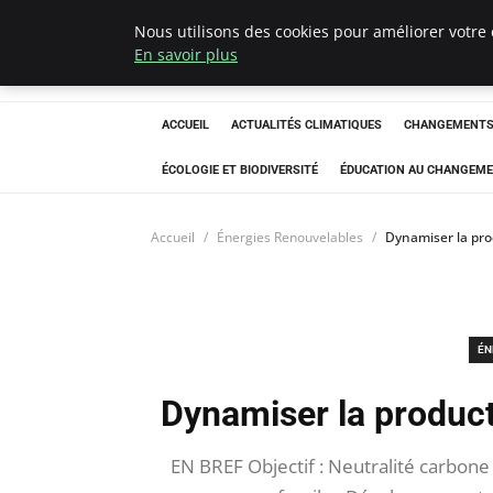
Nous utilisons des cookies pour améliorer votre 
Climatedebtagen
En savoir plus
ACCUEIL
ACTUALITÉS CLIMATIQUES
CHANGEMENTS 
ÉCOLOGIE ET BIODIVERSITÉ
ÉDUCATION AU CHANGEME
Accueil
Énergies Renouvelables
Dynamiser la pro
ÉN
Dynamiser la product
EN BREF Objectif : Neutralité carbon