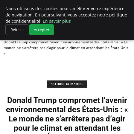
Climatedebtagents
Nous utilisons des cookies pour améliorer votre expérience
de navigation. En poursuivant, vous acceptez notre politique
de confidentialité.
En savoir plus
Refuser
Accepter
Accueil
Politique climatique
Donald Trump compromet l’avenir environnemental des États-Unis : « Le
monde ne s’arrêtera pas d’agir pour le climat en attendant les États-Unis
»
POLITIQUE CLIMATIQUE
Donald Trump compromet l’avenir
environnemental des États-Unis : «
Le monde ne s’arrêtera pas d’agir
pour le climat en attendant les