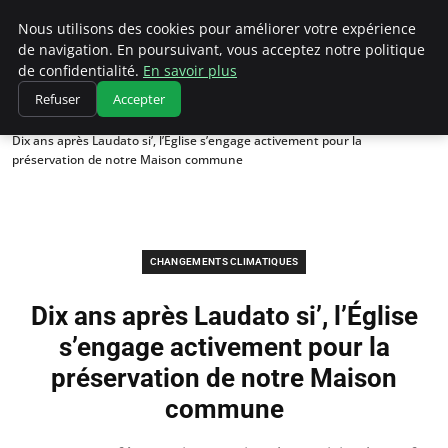
Climatedebtagents
Nous utilisons des cookies pour améliorer votre expérience
de navigation. En poursuivant, vous acceptez notre politique
de confidentialité.
En savoir plus
Refuser
Accepter
Accueil
Changements climatiques
Dix ans après Laudato si’, l’Église s’engage activement pour la
préservation de notre Maison commune
CHANGEMENTS CLIMATIQUES
Dix ans après Laudato si’, l’Église
s’engage activement pour la
préservation de notre Maison
commune