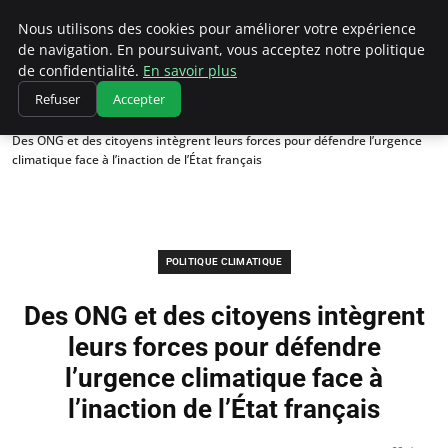
Climatedebtagents
Nous utilisons des cookies pour améliorer votre expérience
de navigation. En poursuivant, vous acceptez notre politique
de confidentialité.
En savoir plus
Refuser
Accepter
Accueil
Politique climatique
Des ONG et des citoyens intègrent leurs forces pour défendre l’urgence
climatique face à l’inaction de l’État français
POLITIQUE CLIMATIQUE
Des ONG et des citoyens intègrent
leurs forces pour défendre
l’urgence climatique face à
l’inaction de l’État français