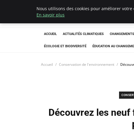
Nous utilisons des cookies pour améliorer votre 
Climatedebtagen
En savoir plus
ACCUEIL
ACTUALITÉS CLIMATIQUES
CHANGEMENTS 
ÉCOLOGIE ET BIODIVERSITÉ
ÉDUCATION AU CHANGEME
Accueil
Conservation de l'environnement
Découvre
CONSER
Découvrez les neuf f