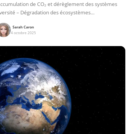
ccumulation de CO₂ et dérèglement des systèmes
diversité – Dégradation des écosystèmes…
Sarah Caron
4 octobre 2025