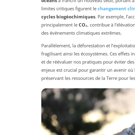
océans
a franchi un nouveau seuil, portant à
limites critiques figurent le
changement cli
cycles biogéochimiques
. Par exemple, l’ac
principalement le
CO₂
, contribue à l’élévati
des événements climatiques extrêmes.
Parallèlement, la déforestation et l’exploitati
fragilisant ainsi les écosystèmes. Ces effets 
et de réévaluer nos pratiques pour éviter des
enjeux est crucial pour garantir un avenir où
préservant les ressources de la Terre pour le