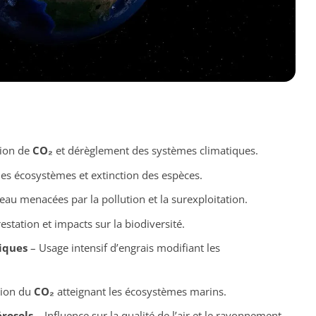
ion de
CO₂
et dérèglement des systèmes climatiques.
es écosystèmes et extinction des espèces.
au menacées par la pollution et la surexploitation.
station et impacts sur la biodiversité.
iques
– Usage intensif d’engrais modifiant les
ion du
CO₂
atteignant les écosystèmes marins.
rosols
– Influence sur la qualité de l’air et le rayonnement