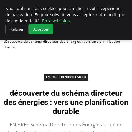
Climatedebtagents
Nous utilisons des cookies pour améliorer votre expérience
de navigation. En poursuivant, vous acceptez notre politique
de confidentialité.
En savoir plus
Refuser
Accepter
Accueil
Énergies Renouvelables
découverte du schéma directeur des énergies : vers une planification
durable
ÉNERGIES RENOUVELABLES
découverte du schéma directeur
des énergies : vers une planification
durable
EN BREF Schéma Directeur des Énergies : outil de