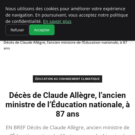
Climatedebtagents
Nous utilisons des cookies pour améliorer votre expérience
de navigation. En poursuivant, vous acceptez notre politique
de confidentialité.
En savoir plus
Refuser
Accepter
Accueil
Éducation au changement climatique
Décès de Claude Allègre, l’ancien ministre de l’Éducation nationale, à 87
ans
ÉDUCATION AU CHANGEMENT CLIMATIQUE
Décès de Claude Allègre, l’ancien
ministre de l’Éducation nationale, à
87 ans
EN BREF Décès de Claude Allègre, ancien ministre de