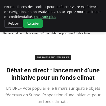
Climatedebtagents
Nous utilisons des cookies pour améliorer votre expérience
de navigation. En poursuivant, vous acceptez notre politique
de confidentialité.
En savoir plus
Refuser
Accepter
Accueil
Énergies Renouvelables
Débat en direct : lancement d’une initiative pour un fonds climat
ÉNERGIES RENOUVELABLES
Débat en direct : lancement d’une
initiative pour un fonds climat
EN BREF Vote populaire le 8 mars sur quatre objets
fédéraux en Suisse. Proposition d’une initiative pour
un fonds climat…