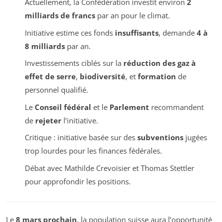
Actuellement, la Confédération investit environ
2
milliards de francs
par an pour le climat.
Initiative estime ces fonds
insuffisants
, demande
4 à
8 milliards
par an.
Investissements ciblés sur la
réduction des gaz à
effet de serre
,
biodiversité
, et
formation
de
personnel qualifié.
Le
Conseil fédéral
et le
Parlement
recommandent
de
rejeter
l’initiative.
Critique : initiative basée sur des
subventions
jugées
trop lourdes pour les finances fédérales.
Débat avec Mathilde Crevoisier et Thomas Stettler
pour approfondir les positions.
Le
8 mars prochain
, la population suisse aura l’opportunité