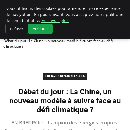
Climatedebtagents
Nous utilisons des cookies pour améliorer votre expérience
de navigation. En poursuivant, vous acceptez notre politique
de confidentialité.
En savoir plus
Refuser
Accepter
Accueil
Énergies Renouvelables
Débat du jour : La Chine, un nouveau modèle à suivre face au défi
climatique ?
ÉNERGIES RENOUVELABLES
Débat du jour : La Chine, un
nouveau modèle à suivre face au
défi climatique ?
EN BREF Pékin champion des énergies propres.