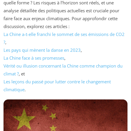
quelle forme ? Les risques à l’horizon sont réels, et une
analyse détaillée des politiques actuelles est cruciale pour
faire face aux enjeux climatiques. Pour approfondir cette
discussion, explorez ces articles :
La Chine a-t-elle franchi le sommet de ses émissions de CO2
?
,
Les pays qui mènent la danse en 2023
,
La Chine face à ses promesses
,
Vérité ou illusion concernant la Chine comme champion du
climat ?
, et
Les leçons du passé pour lutter contre le changement
climatique
.