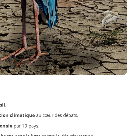
sil
.
ation climatique
au cœur des débats.
ionale
par 19 pays.