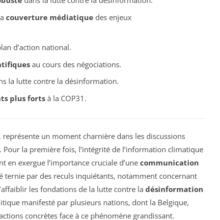
obuste
dans la lutte contre la désinformation.
la
couverture médiatique
des enjeux
plan d’action national.
ntifiques
au cours des négociations.
s la lutte contre la désinformation.
s plus forts
à la COP31.
, représente un moment charnière dans les discussions
. Pour la première fois, l’intégrité de l’information climatique
nt en exergue l’importance cruciale d’une
communication
été ternie par des reculs inquiétants, notamment concernant
’affaiblir les fondations de la lutte contre la
désinformation
itique manifesté par plusieurs nations, dont la Belgique,
 actions concrètes face à ce phénomène grandissant.