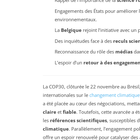
Rappel de l’importance de la
science r
Engagements des États pour améliorer 
environnementaux.
La
Belgique
rejoint l’initiative avec un 
Des inquiétudes face à des
reculs scie
Reconnaissance du rôle des
médias
dan
L’espoir d’un
retour à des engagement
La COP30, clôturée le 22 novembre au Brésil
internationales sur le
changement climatique
a été placée au cœur des négociations, metta
claire
et
fiable
. Toutefois, cette avancée a 
les
références scientifiques
, susceptibles d
climatique
. Parallèlement, l’engagement pol
offre un espoir renouvelé pour catalyser des