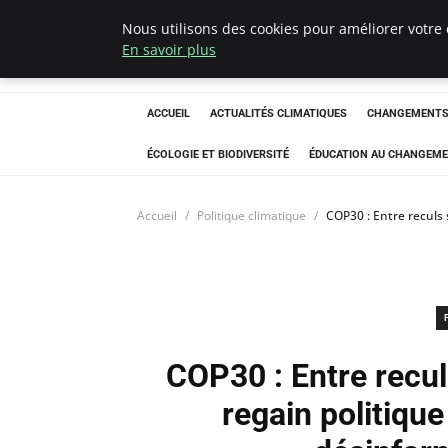
Nous utilisons des cookies pour améliorer votre 
Climatedebtagen
En savoir plus
ACCUEIL
ACTUALITÉS CLIMATIQUES
CHANGEMENTS 
ÉCOLOGIE ET BIODIVERSITÉ
ÉDUCATION AU CHANGEME
Accueil
Politique climatique
COP30 : Entre reculs 
COP30 : Entre reculs
regain politiqu