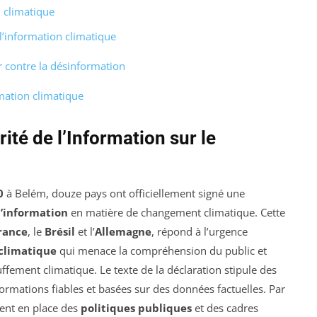
n climatique
 l’information climatique
er contre la désinformation
mation climatique
rité de l’Information sur le
0
à Belém, douze pays ont officiellement signé une
l’information
en matière de changement climatique. Cette
rance
, le
Brésil
et l’
Allemagne
, répond à l’urgence
climatique
qui menace la compréhension du public et
auffement climatique. Le texte de la déclaration stipule des
ormations fiables et basées sur des données factuelles. Par
tent en place des
politiques publiques
et des cadres