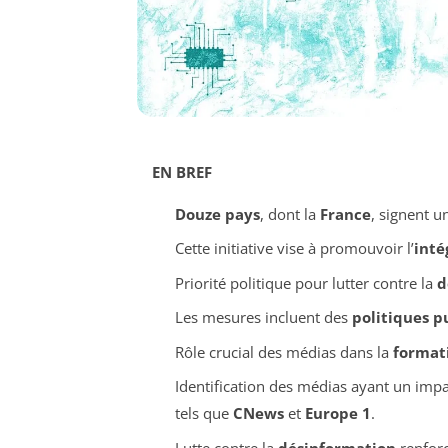
EN BREF
Douze pays
, dont la
France
, signent 
Cette initiative vise à promouvoir l’
inté
Priorité politique pour lutter contre la
d
Les mesures incluent des
politiques p
Rôle crucial des médias dans la
format
Identification des médias ayant un impa
tels que
CNews
et
Europe 1
.
Lutte contre la
désinformation
renforc