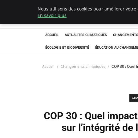
Nous utilisons des cookies pour améliorer votre 
Climatedebtagen
En savoir plus
ACCUEIL
ACTUALITÉS CLIMATIQUES
CHANGEMENTS 
ÉCOLOGIE ET BIODIVERSITÉ
ÉDUCATION AU CHANGEME
Accueil
Changements climatiques
COP 30 : Quel i
CHA
COP 30 : Quel impact 
sur l’intégrité de