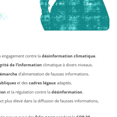
un engagement contre la
désinformation climatique
.
grité de l’information
climatique à divers niveaux.
émarche
d’alimentation de fausses informations.
ubliques
et des
cadres légaux
adaptés.
ion
et la régulation contre la
désinformation
.
ct plus élevé dans la diffusion de fausses informations,
ée par un suivi des
fake news
pendant la
COP 30
.