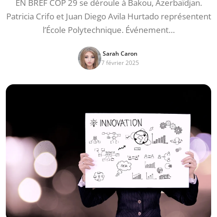
EN BREF COP 29 se déroule à Bakou, Azerbaïdjan.
Patricia Crifo et Juan Diego Avila Hurtado représentent
l’École Polytechnique. Événement…
Sarah Caron
7 février 2025