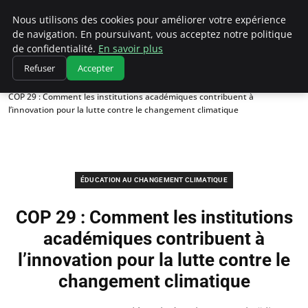
Climatedebtagents
Nous utilisons des cookies pour améliorer votre expérience
de navigation. En poursuivant, vous acceptez notre politique
de confidentialité.
En savoir plus
Refuser
Accepter
Accueil
Éducation au changement climatique
COP 29 : Comment les institutions académiques contribuent à
l’innovation pour la lutte contre le changement climatique
ÉDUCATION AU CHANGEMENT CLIMATIQUE
COP 29 : Comment les institutions
académiques contribuent à
l’innovation pour la lutte contre le
changement climatique