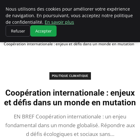
Climatedebtagents
Nous utilisons des cookies pour améliorer votre expérience
de navigation. En poursuivant, vous acceptez notre politique
de confidentialité.
En savoir plus
Refuser
Accepter
Accueil
Politique climatique
Coopération internationale : enjeux et défis dans un monde en mutation
POLITIQUE CLIMATIQUE
Coopération internationale : enjeux
et défis dans un monde en mutation
EN BREF Coopération internationale : un enjeu
fondamental dans un monde globalisé. Répondre aux
d défis écologiques et sociaux sans…