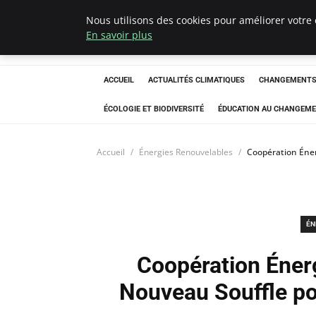
Nous utilisons des cookies pour améliorer votre 
Climatedebtagen
En savoir plus
ACCUEIL
ACTUALITÉS CLIMATIQUES
CHANGEMENTS 
ÉCOLOGIE ET BIODIVERSITÉ
ÉDUCATION AU CHANGEME
Accueil
Énergies Renouvelables
Coopération Éner
ÉN
Coopération Énerg
Nouveau Souffle po