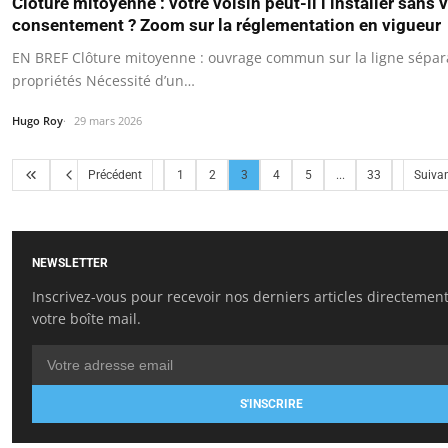
Clôture mitoyenne : votre voisin peut-il l’installer sans 
consentement ? Zoom sur la réglementation en vigueur
EN BREF Clôture mitoyenne : ouvrage commun sur la ligne sépar
propriétés Nécessité d’un…
Hugo Roy
29 mars 2026
Précédent
1
2
3
4
5
...
33
Suiva
NEWSLETTER
Inscrivez-vous pour recevoir nos derniers articles directemen
votre boîte mail.
S'INSCRIRE