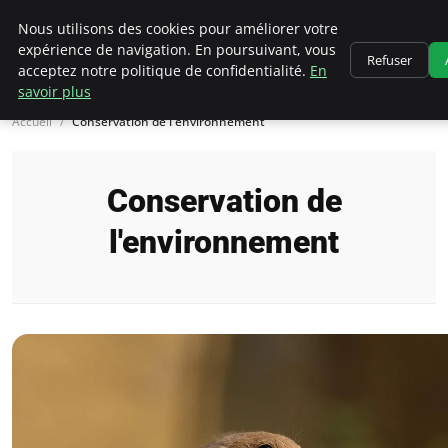
Climatedebtagents
Nous utilisons des cookies pour améliorer votre
expérience de navigation. En poursuivant, vous
Refuser
acceptez notre politique de confidentialité.
En
savoir plus
Accueil
Conservation de l'environnement
Conservation de
l'environnement