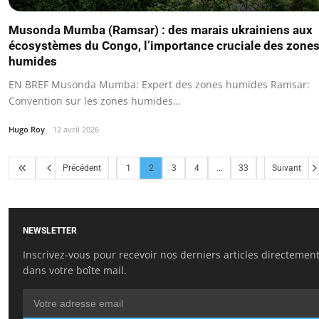
Musonda Mumba (Ramsar) : des marais ukrainiens aux
écosystèmes du Congo, l’importance cruciale des zone
humides
EN BREF Musonda Mumba: Expert des zones humides Ramsar:
Convention sur les zones humides…
Hugo Roy
12 avril 2026
Précédent
1
2
3
4
...
33
Suivant
NEWSLETTER
Inscrivez-vous pour recevoir nos derniers articles directemen
dans votre boîte mail.