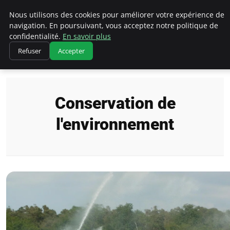
Climatedebtagents
Nous utilisons des cookies pour améliorer votre expérience de
navigation. En poursuivant, vous acceptez notre politique de
confidentialité.
En savoir plus
Refuser
Accepter
Accueil
Conservation de l'environnement
Conservation de
l'environnement