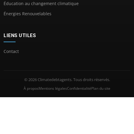
Éducation au changement climatique
Énergies Renouvelables
LIENS UTILES
Contact
© 2026 Climatedebtagents. Tous droits réservés.
À propos
Mentions légales
Confidentialité
Plan du site