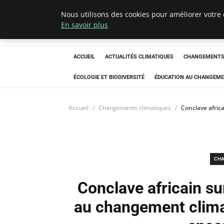
Nous utilisons des cookies pour améliorer votre 
Climatedebtagen
En savoir plus
ACCUEIL
ACTUALITÉS CLIMATIQUES
CHANGEMENTS 
ÉCOLOGIE ET BIODIVERSITÉ
ÉDUCATION AU CHANGEME
Accueil
Changements climatiques
Conclave africa
CHA
Conclave africain sur
au changement climat