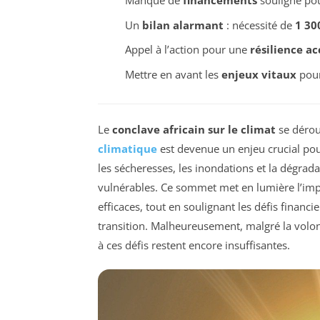
Manque de
financements
souligné po
Un
bilan alarmant
: nécessité de
1 30
Appel à l’action pour une
résilience a
Mettre en avant les
enjeux vitaux
pour
Le
conclave africain sur le climat
se dérou
climatique
est devenue un enjeu crucial pour
les sécheresses, les inondations et la dégra
vulnérables. Ce sommet met en lumière l’imp
efficaces, tout en soulignant les défis financ
transition. Malheureusement, malgré la volon
à ces défis restent encore insuffisantes.