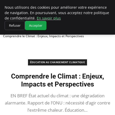
Climatedebtagents
Nous utilisons des cookies pour améliorer votre expérience
de navigation. En poursuivant, vous acceptez notre politique
de confidentialité.
En savoir plus
Refuser
Accepter
Accueil
Éducation au changement climatique
Comprendre le Climat : Enjeux, Impacts et Perspectives
ÉDUCATION AU CHANGEMENT CLIMATIQUE
Comprendre le Climat : Enjeux,
Impacts et Perspectives
EN BREF État actuel du climat : une dégradation
alarmante. Rapport de l’ONU : nécessité d’agir contre
l’extrême chaleur. Éducation…