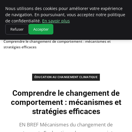
Climatedebtagents
Nous utilisons des cookies pour améliorer votre expérience
de navigation. En poursuivant, vous acceptez notre politique
de confidentialité.
En savoir plus
Refuser
Accepter
Accueil
Éducation au changement climatique
Comprendre le changement de comportement : mécanismes et
stratégies efficaces
ÉDUCATION AU CHANGEMENT CLIMATIQUE
Comprendre le changement de
comportement : mécanismes et
stratégies efficaces
EN BREF Mécanismes du changement de