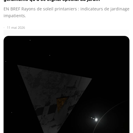
EN BREF Rayons de soleil printaniers : indicateurs de jardinage
impatients.
11 mai 2026