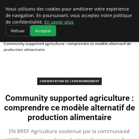
Climatedebtagents
Nous utilisons des cookies pour améliorer votre expérience
de navigation. En poursuivant, vous acceptez notre politique
de confidentialité.
En savoir plus
Refuser
Accepter
Accueil
Conservation de l'environnement
Community supported agriculture : comprendre ce modèle alternatif de
production alimentaire
CONSERVATION DE L'ENVIRONNEMENT
Community supported agriculture :
comprendre ce modèle alternatif de
production alimentaire
EN BREF Agriculture soutenue par la communauté