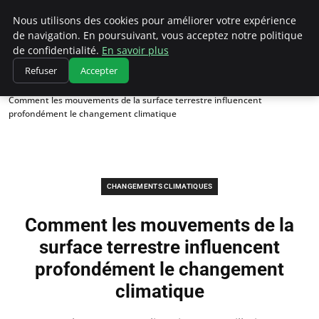
Climatedebtagents
Nous utilisons des cookies pour améliorer votre expérience
de navigation. En poursuivant, vous acceptez notre politique
de confidentialité.
En savoir plus
Refuser
Accepter
Accueil
Changements climatiques
Comment les mouvements de la surface terrestre influencent
profondément le changement climatique
CHANGEMENTS CLIMATIQUES
Comment les mouvements de la
surface terrestre influencent
profondément le changement
climatique