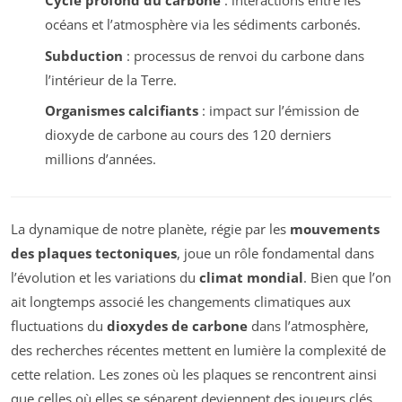
Cycle profond du carbone
: interactions entre les
océans et l’atmosphère via les sédiments carbonés.
Subduction
: processus de renvoi du carbone dans
l’intérieur de la Terre.
Organismes calcifiants
: impact sur l’émission de
dioxyde de carbone au cours des 120 derniers
millions d’années.
La dynamique de notre planète, régie par les
mouvements
des plaques tectoniques
, joue un rôle fondamental dans
l’évolution et les variations du
climat mondial
. Bien que l’on
ait longtemps associé les changements climatiques aux
fluctuations du
dioxydes de carbone
dans l’atmosphère,
des recherches récentes mettent en lumière la complexité de
cette relation. Les zones où les plaques se rencontrent ainsi
que celles où elles se séparent deviennent des joueurs clés