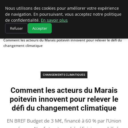
Climatedebtagents
Nous utilisons des cookies pour améliorer votre expérience
de navigation. En poursuivant, vous acceptez notre politique
de confidentialité.
En savoir plus
Refuser
Accepter
Accueil
Changements climatiques
Comment les acteurs du Marais poitevin innovent pour relever le défi du
changement climatique
CHANGEMENTS CLIMATIQUES
Comment les acteurs du Marais
poitevin innovent pour relever le
défi du changement climatique
EN BREF Budget de 3 M€, financé à 60 % par l’Union