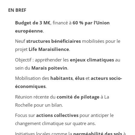
EN BREF
Budget de 3 M€
, financé à
60 % par l’Union
européenne
.
Neuf
structures bénéficiaires
mobilisées pour le
projet
Life Maraisilience
.
Objectif : appréhender les
enjeux climatiques
au
sein du
Marais poitevin
.
Mobilisation des
habitants
,
élus
et
acteurs socio-
économiques
.
Réunion récente du
comité de pilotage
à La
Rochelle pour un bilan.
Focus sur
actions collectives
pour anticiper le
changement climatique sur quatre ans.
Initiatives locales comme la
perméabilité des sols
à