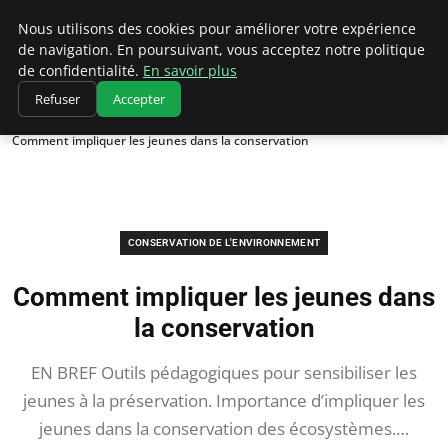
Climatedebtagents
Nous utilisons des cookies pour améliorer votre expérience
de navigation. En poursuivant, vous acceptez notre politique
de confidentialité.
En savoir plus
Refuser
Accepter
Accueil
Conservation de l'environnement
Comment impliquer les jeunes dans la conservation
CONSERVATION DE L'ENVIRONNEMENT
Comment impliquer les jeunes dans
la conservation
EN BREF Outils pédagogiques pour sensibiliser les
jeunes à la préservation. Importance d’impliquer les
jeunes dans la conservation des écosystèmes.…