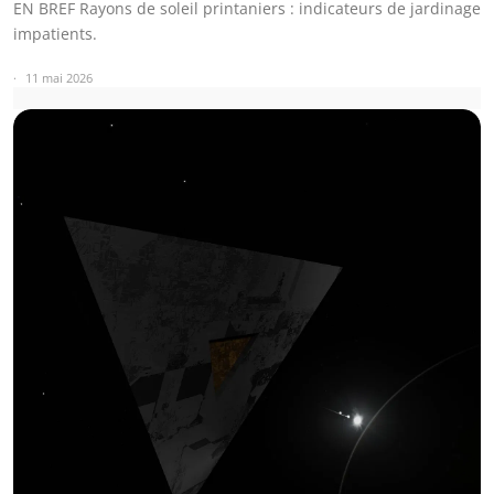
EN BREF Rayons de soleil printaniers : indicateurs de jardinage
impatients.
11 mai 2026