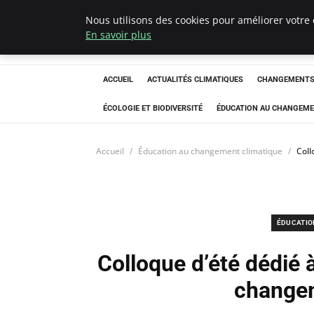
Nous utilisons des cookies pour améliorer votre 
Climatedebtagen
En savoir plus
ACCUEIL
ACTUALITÉS CLIMATIQUES
CHANGEMENTS 
ÉCOLOGIE ET BIODIVERSITÉ
ÉDUCATION AU CHANGEME
Accueil
Éducation au changement climatique
Coll
ÉDUCATIO
Colloque d’été dédié à
changem