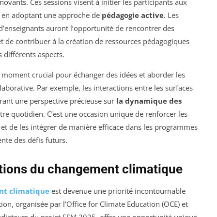
novants. Ces sessions visent à initier les participants aux
t en adoptant une approche de
pédagogie active
. Les
d’enseignants auront l’opportunité de rencontrer des
é et de contribuer à la création de ressources pédagogiques
s différents aspects.
un moment crucial pour échanger des idées et aborder les
borative. Par exemple, les interactions entre les surfaces
frant une perspective précieuse sur
la dynamique des
tre quotidien. C’est une occasion unique de renforcer les
, et de les intégrer de manière efficace dans les programmes
nte des défis futurs.
notions du changement climatique
t climatique
est devenue une priorité incontournable
ion, organisée par l’Office for Climate Education (OCE) et
édiateurs du projet ESM 2025, offre une opportunité unique