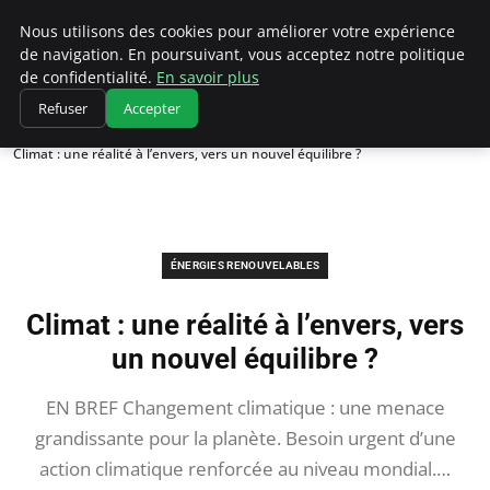
Climatedebtagents
Nous utilisons des cookies pour améliorer votre expérience
de navigation. En poursuivant, vous acceptez notre politique
de confidentialité.
En savoir plus
Refuser
Accepter
Accueil
Énergies Renouvelables
Climat : une réalité à l’envers, vers un nouvel équilibre ?
ÉNERGIES RENOUVELABLES
Climat : une réalité à l’envers, vers
un nouvel équilibre ?
EN BREF Changement climatique : une menace
grandissante pour la planète. Besoin urgent d’une
action climatique renforcée au niveau mondial.…