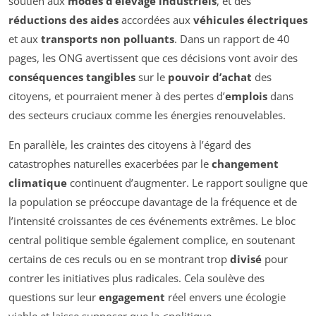
soutien aux
modes d’élevage industriels
, et des
réductions des aides
accordées aux
véhicules électriques
et aux
transports non polluants
. Dans un rapport de 40
pages, les ONG avertissent que ces décisions vont avoir des
conséquences tangibles
sur le
pouvoir d’achat
des
citoyens, et pourraient mener à des pertes d’
emplois
dans
des secteurs cruciaux comme les énergies renouvelables.
En parallèle, les craintes des citoyens à l’égard des
catastrophes naturelles exacerbées par le
changement
climatique
continuent d’augmenter. Le rapport souligne que
la population se préoccupe davantage de la fréquence et de
l’intensité croissantes de ces événements extrêmes. Le bloc
central politique semble également complice, en soutenant
certains de ces reculs ou en se montrant trop
divisé
pour
contrer les initiatives plus radicales. Cela soulève des
questions sur leur
engagement
réel envers une écologie
viable et laisse supposer que la <
politique