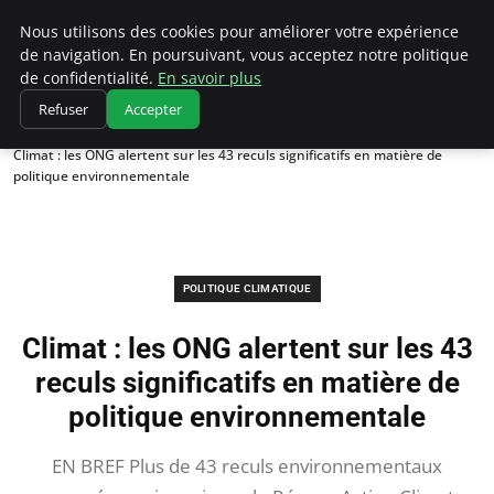
Climatedebtagents
Nous utilisons des cookies pour améliorer votre expérience
de navigation. En poursuivant, vous acceptez notre politique
de confidentialité.
En savoir plus
Refuser
Accepter
Accueil
Politique climatique
Climat : les ONG alertent sur les 43 reculs significatifs en matière de
politique environnementale
POLITIQUE CLIMATIQUE
Climat : les ONG alertent sur les 43
reculs significatifs en matière de
politique environnementale
EN BREF Plus de 43 reculs environnementaux