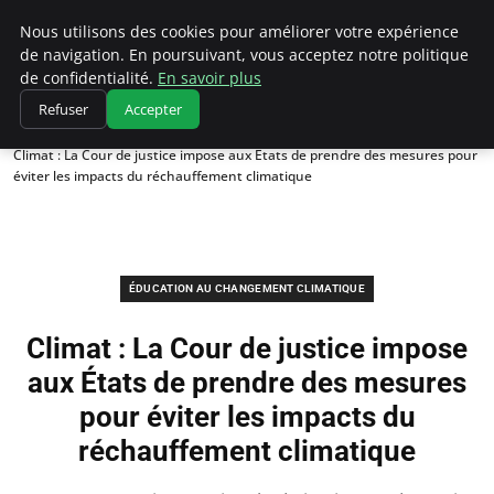
Climatedebtagents
Nous utilisons des cookies pour améliorer votre expérience
de navigation. En poursuivant, vous acceptez notre politique
de confidentialité.
En savoir plus
Refuser
Accepter
Accueil
Éducation au changement climatique
Climat : La Cour de justice impose aux États de prendre des mesures pour
éviter les impacts du réchauffement climatique
ÉDUCATION AU CHANGEMENT CLIMATIQUE
Climat : La Cour de justice impose
aux États de prendre des mesures
pour éviter les impacts du
réchauffement climatique