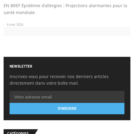
EN BREF Épidémie d’allergies : Projections alarmantes pour la
santé mondiale.
6 mai 2026
NEWSLETTER
Inscrivez-vous pour recevoir nos derniers articles
directement dans votre boîte mail.
S'INSCRIRE
CATÉGORIES