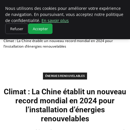
Climatedebtagents
Nous utilisons des cookies pour améliorer votre expérience
de navigation. En poursuivant, vous acceptez notre politique
de confidentialité.
En savoir plus
Refuser
Accepter
Accueil
Énergies Renouvelables
Climat : La Chine établit un nouveau record mondial en 2024 pour
l’installation d’énergies renouvelables
ÉNERGIES RENOUVELABLES
Climat : La Chine établit un nouveau
record mondial en 2024 pour
l’installation d’énergies
renouvelables