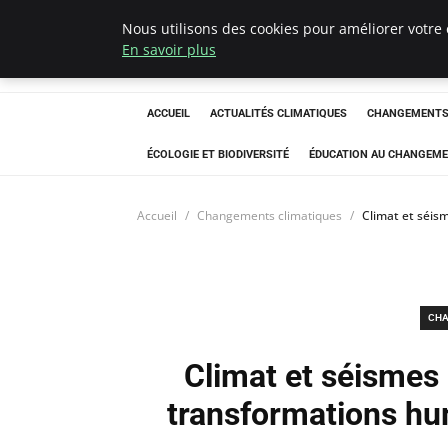
Nous utilisons des cookies pour améliorer votre 
Climatedebtagen
En savoir plus
ACCUEIL
ACTUALITÉS CLIMATIQUES
CHANGEMENTS 
ÉCOLOGIE ET BIODIVERSITÉ
ÉDUCATION AU CHANGEME
Accueil
Changements climatiques
Climat et séis
CHA
Climat et séismes 
transformations hu