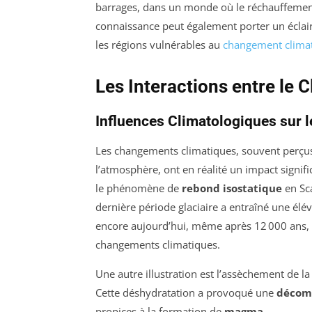
barrages, dans un monde où le réchauffement 
connaissance peut également porter un éclair
les régions vulnérables au
changement clima
Les Interactions entre le C
Influences Climatologiques sur
Les changements climatiques, souvent perç
l’atmosphère, ont en réalité un impact signif
le phénomène de
rebond isostatique
en Sca
dernière période glaciaire a entraîné une élév
encore aujourd’hui, même après 12 000 ans, à
changements climatiques.
Une autre illustration est l’assèchement de l
Cette déshydratation a provoqué une
décom
propices à la formation de
magma
.