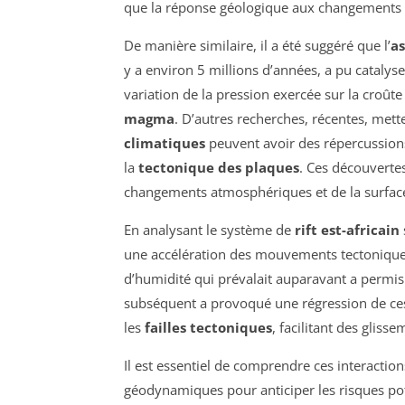
que la réponse géologique aux changements c
De manière similaire, il a été suggéré que l’
a
y a environ 5 millions d’années, a pu catalys
variation de la pression exercée sur la croûte
magma
. D’autres recherches, récentes, me
climatiques
peuvent avoir des répercussion
la
tectonique des plaques
. Ces découverte
changements atmosphériques et de la surface
En analysant le système de
rift est-africain
une accélération des mouvements tectoniques,
d’humidité qui prévalait auparavant a permis
subséquent a provoqué une régression de ces
les
failles tectoniques
, facilitant des gliss
Il est essentiel de comprendre ces interacti
géodynamiques pour anticiper les risques pot