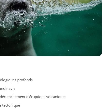
éologiques profonds
andinavie
déclenchement d’éruptions volcaniques
té tectonique