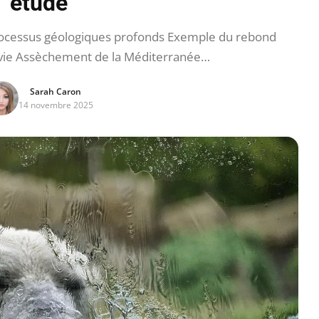
étude
processus géologiques profonds Exemple du rebond
avie Assèchement de la Méditerranée…
Sarah Caron
14 novembre 2025