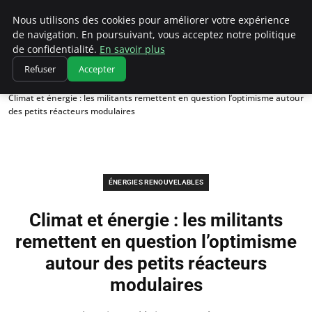
Climatedebtagents
Nous utilisons des cookies pour améliorer votre expérience
de navigation. En poursuivant, vous acceptez notre politique
de confidentialité.
En savoir plus
Refuser
Accepter
Accueil
Énergies Renouvelables
Climat et énergie : les militants remettent en question l’optimisme autour
des petits réacteurs modulaires
ÉNERGIES RENOUVELABLES
Climat et énergie : les militants
remettent en question l’optimisme
autour des petits réacteurs
modulaires