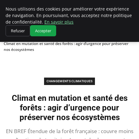
Climatedebtagents
Nous utilisons des cookies pour améliorer votre expérience
de navigation. En poursuivant, vous acceptez notre politique
de confidentialité.
En savoir plus
Refuser
Accepter
Accueil
Changements climatiques
Climat en mutation et santé des forêts : agir d’urgence pour préserver
nos écosystèmes
CHANGEMENTS CLIMATIQUES
Climat en mutation et santé des
forêts : agir d’urgence pour
préserver nos écosystèmes
EN BREF Étendue de la forêt française : couvre moins