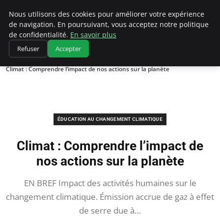
Climatedebtagents
Nous utilisons des cookies pour améliorer votre expérience
de navigation. En poursuivant, vous acceptez notre politique
de confidentialité.
En savoir plus
Refuser
Accepter
Accueil
Éducation au changement climatique
Climat : Comprendre l’impact de nos actions sur la planète
ÉDUCATION AU CHANGEMENT CLIMATIQUE
Climat : Comprendre l’impact de
nos actions sur la planète
EN BREF Impact des activités humaines sur le
changement climatique. Émission accrue de gaz à effet
de serre due à…