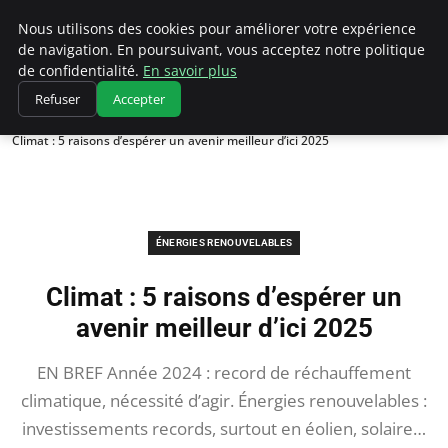
Climatedebtagents
Nous utilisons des cookies pour améliorer votre expérience
de navigation. En poursuivant, vous acceptez notre politique
de confidentialité.
En savoir plus
Refuser
Accepter
Accueil
Énergies Renouvelables
Climat : 5 raisons d’espérer un avenir meilleur d’ici 2025
ÉNERGIES RENOUVELABLES
Climat : 5 raisons d’espérer un
avenir meilleur d’ici 2025
EN BREF Année 2024 : record de réchauffement
climatique, nécessité d’agir. Énergies renouvelables :
investissements records, surtout en éolien, solaire…