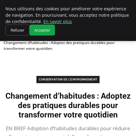
Climatedebtagents
Nous utilisons des cookies pour améliorer votre expérience
de navigation. En poursuivant, vous acceptez notre politique
de confidentialité.
En savoir plus
Refuser
Accepter
Accueil
Conservation de l'environnement
Changement d’habitudes : Adoptez des pratiques durables pour
transformer votre quotidien
CONSERVATION DE L'ENVIRONNEMENT
Changement d’habitudes : Adoptez
des pratiques durables pour
transformer votre quotidien
EN BREF Adoption d’habitudes durables pour réduire