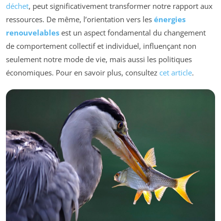
déchet
, peut significativement transformer notre rapport aux
ressources. De même, l’orientation vers les
énergies
renouvelables
est un aspect fondamental du changement
de comportement collectif et individuel, influençant non
seulement notre mode de vie, mais aussi les politiques
économiques. Pour en savoir plus, consultez
cet article
.