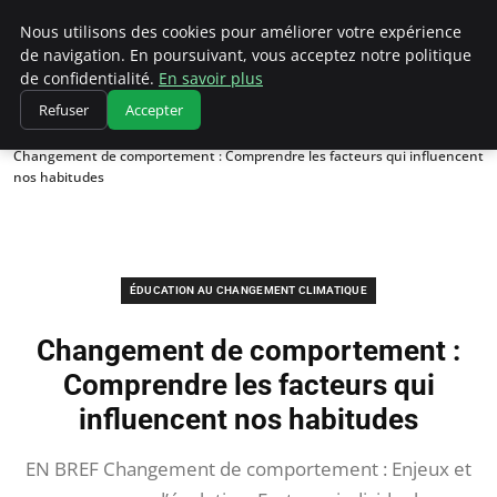
Climatedebtagents
Nous utilisons des cookies pour améliorer votre expérience
de navigation. En poursuivant, vous acceptez notre politique
de confidentialité.
En savoir plus
Refuser
Accepter
Accueil
Éducation au changement climatique
Changement de comportement : Comprendre les facteurs qui influencent
nos habitudes
ÉDUCATION AU CHANGEMENT CLIMATIQUE
Changement de comportement :
Comprendre les facteurs qui
influencent nos habitudes
EN BREF Changement de comportement : Enjeux et