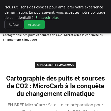
Climatedebtagents
Nous utilisons des cookies pour améliorer votre expérience
de navigation. En poursuivant, vous acceptez notre politique
de confidentialité.
En savoir plus
Refuser
Accepter
Accueil
Changements climatiques
Cartographie des puits et sources de CO2 : MicroCarb à la conquête du
changement climatique
CHANGEMENTS CLIMATIQUES
Cartographie des puits et sources
de CO2 : MicroCarb à la conquête
du changement climatique
EN BREF MicroCarb : Satellite en préparation pour