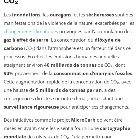
CO₂
Les
inondations
, les
ouragans
, et les
sècheresses
sont des
manifestations de la violence de la nature, exacerbées par les
changements climatiques
provoqués par l’accumulation des
gaz à effet de serre
. La concentration du
dióxyde de
carbone
(CO₂) dans l’atmosphère est un facteur clé dans ce
processus. En effet, les émissions humaines annuelles
atteignent environ
40 milliards de tonnes
de CO₂, dont
90%
proviennent de la
consommation d’énergies fossiles
.
Cette augmentation rapide de la concentration de CO₂, avec
une hausse de
5 milliards de tonnes par an
, a des
conséquences directes sur notre climat, nécessitant une
surveillance rigoureuse
pour anticiper ces changements.
Des initiatives comme le projet
MicroCarb
doivent être
mises en avant, car elles visent à fournir une
cartographie
mondiale
des niveaux de CO₂. Cela permettra non