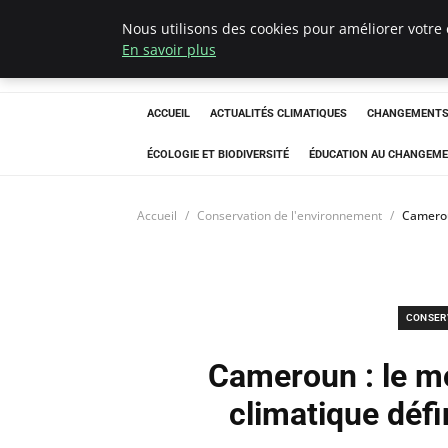
Nous utilisons des cookies pour améliorer votre 
Climatedebtagen
En savoir plus
ACCUEIL
ACTUALITÉS CLIMATIQUES
CHANGEMENTS 
ÉCOLOGIE ET BIODIVERSITÉ
ÉDUCATION AU CHANGEME
Accueil
Conservation de l'environnement
Cameroun
CONSER
Cameroun : le m
climatique défin