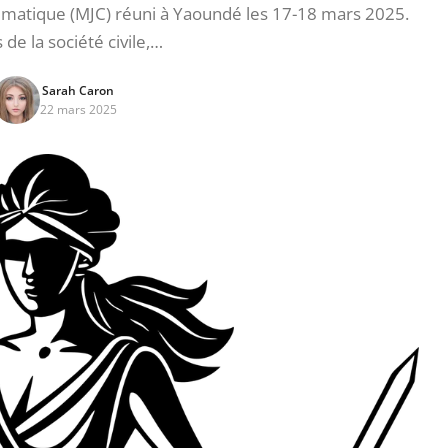
imatique (MJC) réuni à Yaoundé les 17-18 mars 2025.
 de la société civile,…
Sarah Caron
22 mars 2025