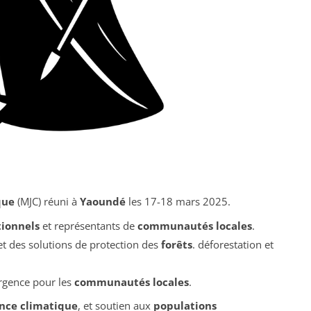
que
(MJC) réuni à
Yaoundé
les 17-18 mars 2025.
tionnels
et représentants de
communautés locales
.
t des solutions de protection des
forêts
.
déforestation et
rgence pour les
communautés locales
.
ance climatique
, et soutien aux
populations