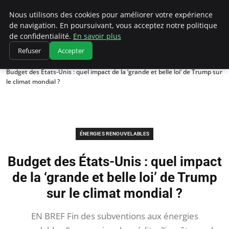
Climatedebtagents
Nous utilisons des cookies pour améliorer votre expérience
de navigation. En poursuivant, vous acceptez notre politique
de confidentialité.
En savoir plus
Refuser
Accepter
Accueil
Énergies Renouvelables
Budget des États-Unis : quel impact de la ‘grande et belle loi’ de Trump sur
le climat mondial ?
ÉNERGIES RENOUVELABLES
Budget des États-Unis : quel impact
de la ‘grande et belle loi’ de Trump
sur le climat mondial ?
EN BREF Fin des subventions aux énergies