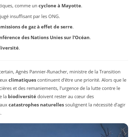
atiques, comme un
cyclone à Mayotte
.
jugé insuffisant par les ONG.
missions de gaz à effet de serre
.
nférence des Nations Unies sur l’Océan
.
iversité
.
ertain, Agnès Pannier-Runacher, ministre de la Transition
jeux
climatiques
continuent d’être une priorité. Alors que le
cières et des remaniements, l’urgence de la lutte contre le
e la
biodiversité
doivent rester au cœur des
 aux
catastrophes naturelles
soulignent la nécessité d’agir
.