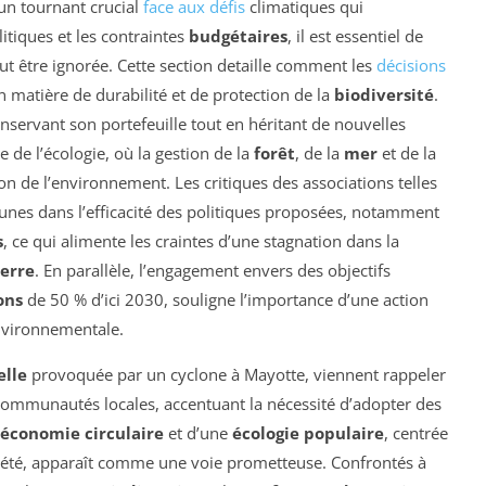
 un tournant crucial
face aux défis
climatiques qui
itiques et les contraintes
budgétaires
, il est essentiel de
t être ignorée. Cette section detaille comment les
décisions
n matière de durabilité et de protection de la
biodiversité
.
onservant son portefeuille tout en héritant de nouvelles
 de l’écologie, où la gestion de la
forêt
, de la
mer
et de la
on de l’environnement. Les critiques des associations telles
unes dans l’efficacité des politiques proposées, notamment
s
, ce qui alimente les craintes d’une stagnation dans la
serre
. En parallèle, l’engagement envers des objectifs
ons
de 50 % d’ici 2030, souligne l’importance d’une action
environnementale.
elle
provoquée par un cyclone à Mayotte, viennent rappeler
s communautés locales, accentuant la nécessité d’adopter des
économie circulaire
et d’une
écologie populaire
, centrée
ociété, apparaît comme une voie prometteuse. Confrontés à