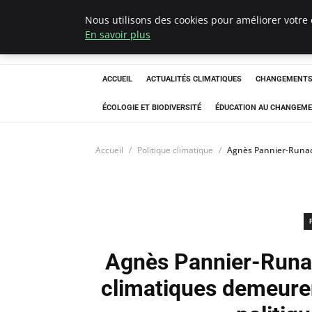
Nous utilisons des cookies pour améliorer votre 
Climatedebtagen
En savoir plus
ACCUEIL
ACTUALITÉS CLIMATIQUES
CHANGEMENTS 
ÉCOLOGIE ET BIODIVERSITÉ
ÉDUCATION AU CHANGEME
Accueil
Politique climatique
Agnès Pannier-Runach
Agnès Pannier-Runac
climatiques demeuren