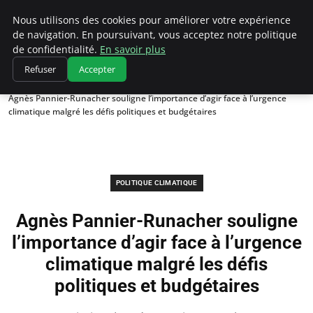
Climatedebtagents
Nous utilisons des cookies pour améliorer votre expérience
de navigation. En poursuivant, vous acceptez notre politique
de confidentialité.
En savoir plus
Refuser
Accepter
Accueil
Politique climatique
Agnès Pannier-Runacher souligne l’importance d’agir face à l’urgence
climatique malgré les défis politiques et budgétaires
POLITIQUE CLIMATIQUE
Agnès Pannier-Runacher souligne
l’importance d’agir face à l’urgence
climatique malgré les défis
politiques et budgétaires