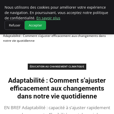
Climatedebtagents
Nous utilisons des cookies pour améliorer votre expérience
de navigation. En poursuivant, vous acceptez notre politique
de confidentialité.
En savoir plus
Refuser
Accepter
Accueil
Éducation au changement climatique
Adaptabilité : Comment s’ajuster efficacement aux changements dans
notre vie quotidienne
ÉDUCATION AU CHANGEMENT CLIMATIQUE
Adaptabilité : Comment s’ajuster
efficacement aux changements
dans notre vie quotidienne
EN BREF Adaptabilité : capacité à s’ajuster rapidement